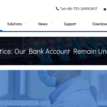
Tel:+86-755-26890807


Solutions
News
Support
Downloa
tice: Our Bank Account Remain U