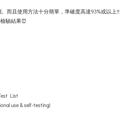
。而且使用方法十分簡單，準確度高達93%或以上‼️
有檢驗結果⏰
st List
al use & self-testing)